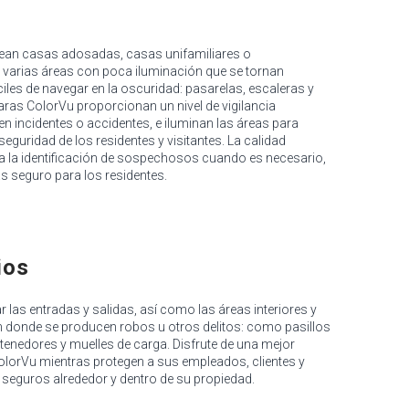
 sean casas adosadas, casas unifamiliares o
varias áreas con poca iluminación que se tornan
iles de navegar en la oscuridad: pasarelas, escaleras y
maras ColorVu proporcionan un nivel de vigilancia
 incidentes o accidentes, e iluminan las áreas para
seguridad de los residentes y visitantes. La calidad
a la identificación de sospechosos cuando es necesario,
 seguro para los residentes.
ios
las entradas y salidas, así como las áreas interiores y
n donde se producen robos u otros delitos: como pasillos
enedores y muelles de carga. Disfrute de una mejor
lorVu mientras protegen a sus empleados, clientes y
 seguros alrededor y dentro de su propiedad.