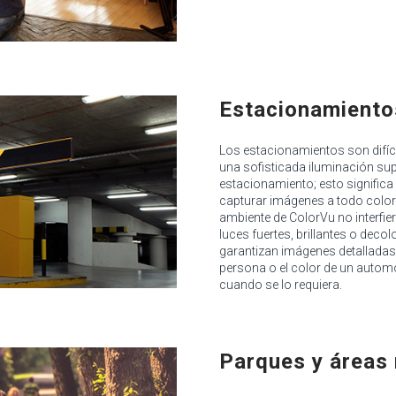
Estacionamiento
Los estacionamientos son difíci
una sofisticada iluminación supl
estacionamiento; esto significa
capturar imágenes a todo color y
ambiente de ColorVu no interfier
luces fuertes, brillantes o dec
garantizan imágenes detalladas 
persona o el color de un automó
cuando se lo requiera.
Parques y áreas 