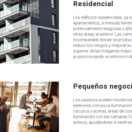
Residencial
Los edificios residenciales, ya
apartamentos, a menudo tienen 
potencialmente riesgosas y difíc
otras áreas al exterior. Las cá
incomparable donde se producen
reducir los riesgos y mejorar la 
superior de las imágenes mejor
proporcionando un entorno más
Pequeños negoc
Los usuarios pueden monitorear 
exteriores con poca iluminació
oscuros y aceras, áreas de cont
iluminación con las cámaras Co
activos, ayudándoles a sentirse