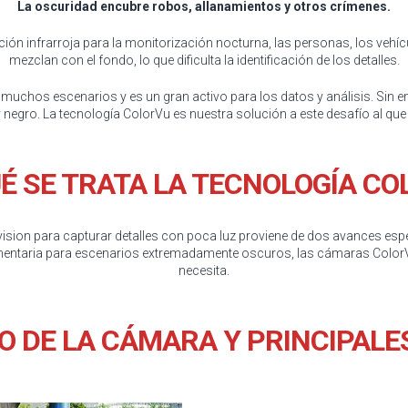
La oscuridad encubre robos, allanamientos y otros crímenes.
ón infrarroja para la monitorización nocturna, las personas, los vehí
mezclan con el fondo, lo que dificulta la identificación de los detalles.
a muchos escenarios y es un gran activo para los datos y análisis. S
y negro. La tecnología ColorVu es nuestra solución a este desafío al q
UÉ SE TRATA LA TECNOLOGÍA CO
sion para capturar detalles con poca luz proviene de dos avances espe
ementaria para escenarios extremadamente oscuros, las cámaras ColorV
necesita.
 DE LA CÁMARA Y PRINCIPALE