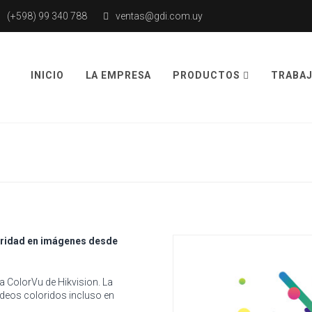
(+598) 99 340 788
ventas@gdi.com.uy
INICIO
LA EMPRESA
PRODUCTOS
TRABAJ
eguridad en imágenes desde
a ColorVu de Hikvision. La
deos coloridos incluso en