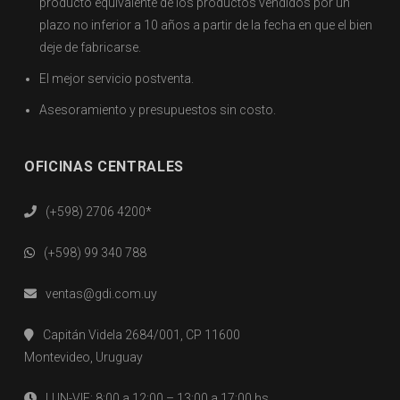
producto equivalente de los productos vendidos por un
plazo no inferior a 10 años a partir de la fecha en que el bien
deje de fabricarse.
El mejor servicio postventa.
Asesoramiento y presupuestos sin costo.
OFICINAS CENTRALES
(+598) 2706 4200*
(+598) 99 340 788
ventas@gdi.com.uy
Capitán Videla 2684/001, CP 11600
Montevideo, Uruguay
LUN-VIE: 8:00 a 12:00 – 13:00 a 17:00 hs.