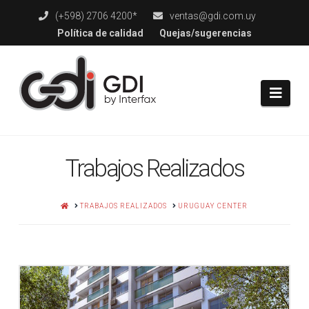
(+598) 2706 4200*
ventas@gdi.com.uy
Política de calidad
Quejas/sugerencias
Navi
Trabajos Realizados
HOME
TRABAJOS REALIZADOS
URUGUAY CENTER